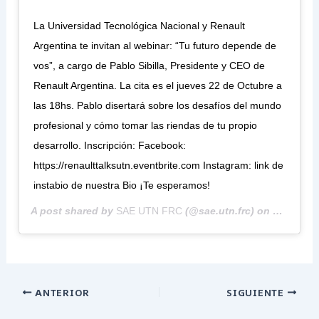
La Universidad Tecnológica Nacional y Renault
Argentina te invitan al webinar: “Tu futuro depende de
vos”, a cargo de Pablo Sibilla, Presidente y CEO de
Renault Argentina. La cita es el jueves 22 de Octubre a
las 18hs. Pablo disertará sobre los desafíos del mundo
profesional y cómo tomar las riendas de tu propio
desarrollo. Inscripción: Facebook:
https://renaulttalksutn.eventbrite.com Instagram: link de
instabio de nuestra Bio ¡Te esperamos!
A post shared by
SAE UTN FRC
(@sae.utn.frc) on
Oct 15, 2
ANTERIOR
SIGUIENTE