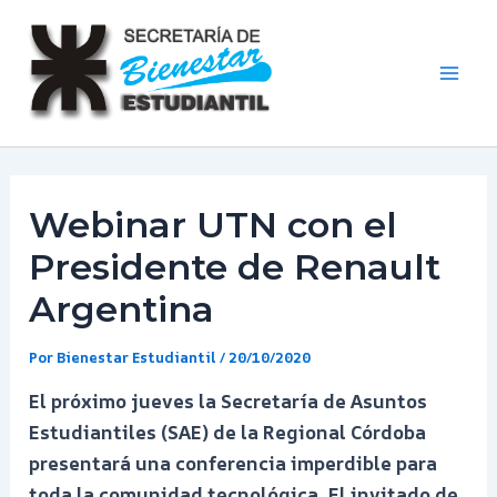
Ir
al
contenido
Mai
Men
Webinar UTN con el
Presidente de Renault
Argentina
Por
Bienestar Estudiantil
/
20/10/2020
El próximo jueves la Secretaría de Asuntos
Estudiantiles (SAE) de la Regional Córdoba
presentará una conferencia imperdible para
toda la comunidad tecnológica. El invitado de