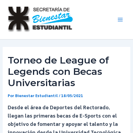
Ir
al
contenido
Mai
Men
Torneo de League of
Legends con Becas
Universitarias
Por
Bienestar Estudiantil
/
18/05/2021
Desde el área de Deportes del Rectorado,
llegan las primeras becas de E-Sports con el
objetivo de fomentar y apoyar el talento y la
innovación desde la Universidad Tecnológica