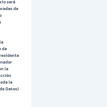
cio será
poradas de
o
s
la
o de
presidente
enador
en la
ección
toda la
de Datos)