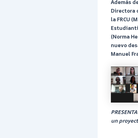
Además de
Directora
la FRCU (M
Estudianti
(Norma Her
nuevo desa
Manuel Fr
PRESENTAC
un proyec