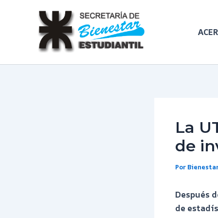
Ir
al
ACER
contenido
La U
de in
Por
Bienestar
Después de
de estadís