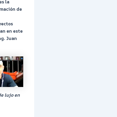
s la
rmación de
yectos
ran en este
ng. Juan
e lujo en