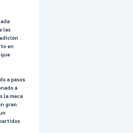
cada
e las
medición
rto en
 que
ado a pasos
onado a
es la meca
un gran
 un
partidos