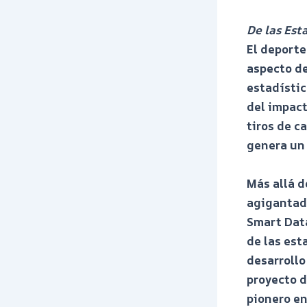
De las Est
El deporte
aspecto de
estadístic
del impact
tiros de c
genera un 
Más allá d
agigantado
Smart Data
de las est
desarrollo
proyecto d
pionero en